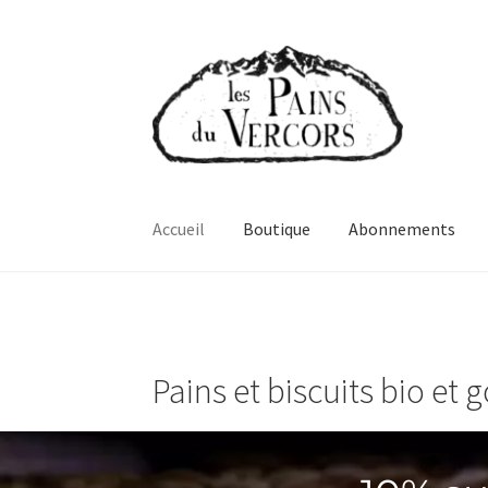
Aller
Aller
à
au
la
contenu
navigation
Accueil
Boutique
Abonnements
Pains et biscuits bio et