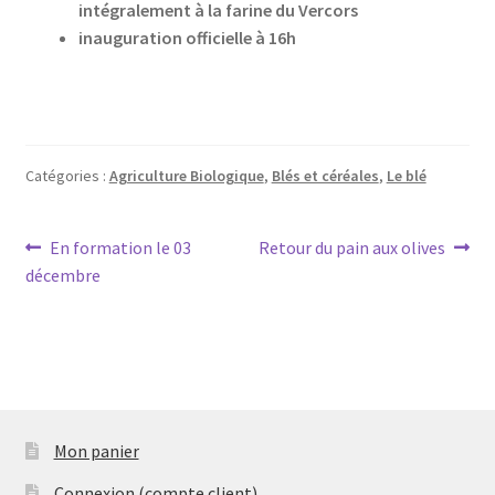
intégralement à la farine du Vercors
inauguration officielle à 16h
Catégories :
Agriculture Biologique
,
Blés et céréales
,
Le blé
Navigation
Article
Article
En formation le 03
Retour du pain aux olives
précédent :
suivant :
décembre
de
l’article
Mon panier
Connexion (compte client)