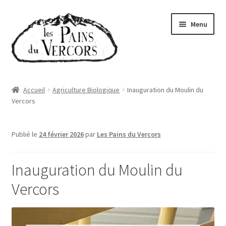
Aller
Aller
Menu
à
au
la
contenu
navigation
Accueil
Accueil
Agriculture Biologique
Inauguration du Moulin du
Vercors
Boutique
Abonnements
Publié le
24 février 2026
par
Les Pains du Vercors
Qui sommes-nous
Inauguration du Moulin du
Où trouver nos pains
Vercors
Actualités