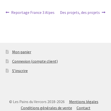
Navigation
Article
Article
Reportage France 3 Alpes
Des projets, des projets
précédent :
suivant :
de
l’article
Mon panier
Connexion (compte client)
S’inscrire
© Les Pains du Vercors 2018-2026
Mentions légales
Conditions générales de vente
Contact