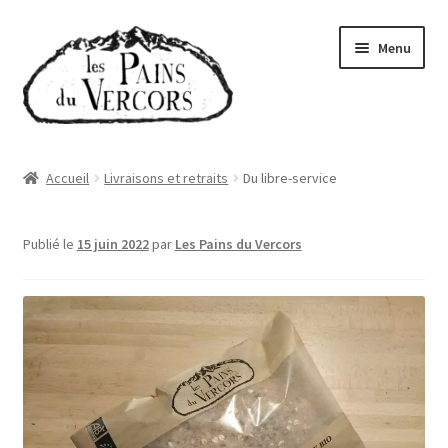
Aller
Aller
Menu
à
au
la
contenu
navigation
Accueil
Accueil
Livraisons et retraits
Du libre-service
Boutique
Publié le
15 juin 2022
par
Les Pains du Vercors
Abonnements
Qui sommes-nous
Où trouver nos pains
Actualités