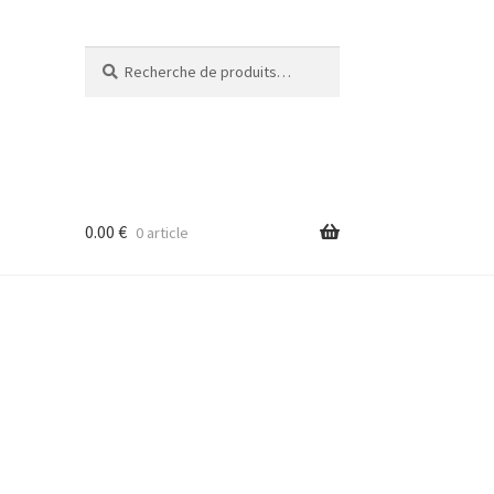
Recherche
Recherche
pour :
0.00
€
0 article