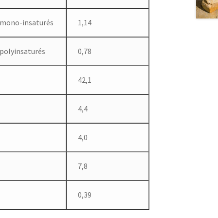
s mono-insaturés
1,14
 polyinsaturés
0,78
42,1
4,4
4,0
7,8
0,39