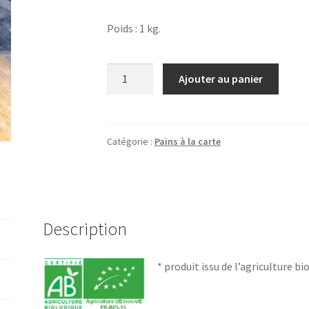
Poids : 1 kg.
quantité
Ajouter au panier
de
Pain
du
réconfort
Catégorie :
Pains à la carte
bio*
1kg
Description
* produit issu de l’agriculture b