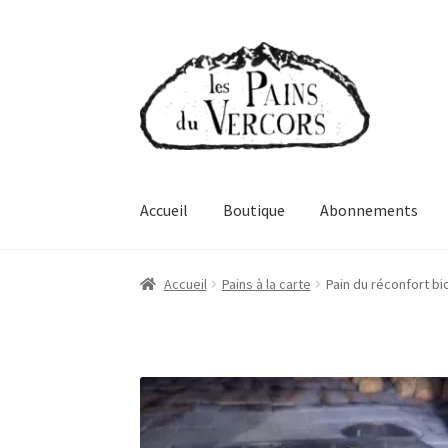
Aller
Aller
à
au
la
contenu
navigation
Accueil
Boutique
Abonnements
Accueil
Pains à la carte
Pain du réconfort bi