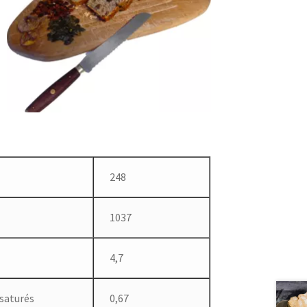
248
1037
4,7
 saturés
0,67