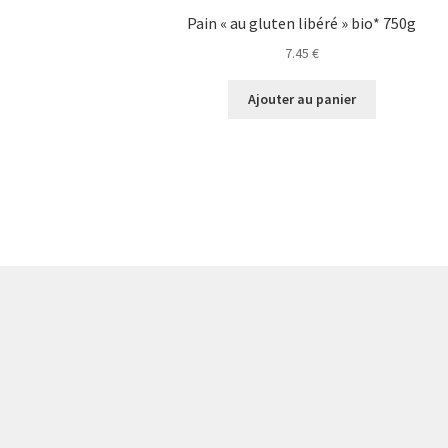
Pain « au gluten libéré » bio* 750g
7.45
€
Ajouter au panier