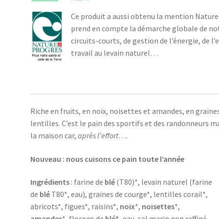
Ce produit a aussi obtenu la mention Nature
prend en compte la démarche globale de notr
circuits-courts, de gestion de l’énergie, de l
travail au levain naturel…
Riche en fruits, en noix, noisettes et amandes, en graine
lentilles. C’est le pain des sportifs et des randonneurs m
la maison car,
après l’effort
….
Nouveau : nous cuisons ce pain toute l’année
Ingrédients
: farine de
blé
(T80)*, levain naturel (farine
de
blé
T80*, eau), graines de courge*, lentilles corail*,
abricots*, figues*, raisins*,
noix
*,
noisettes
*,
amandes
*, flocons de
blé*,
eau, sel marin non raffiné