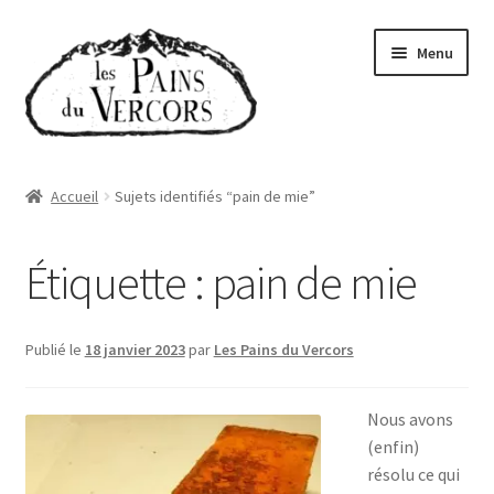
Aller
Aller
Menu
à
au
la
contenu
navigation
Accueil
Accueil
Sujets identifiés “pain de mie”
Boutique
Étiquette :
pain de mie
Abonnements
Qui sommes-nous
Publié le
18 janvier 2023
par
Les Pains du Vercors
Où trouver nos pains
Nous avons
(enfin)
Actualités
résolu ce qui