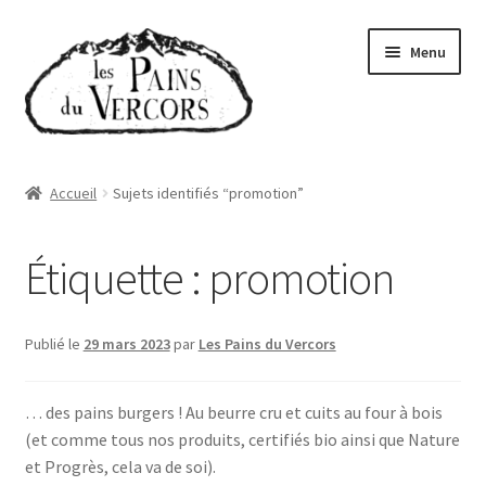
Aller
Aller
Menu
à
au
la
contenu
navigation
Accueil
Accueil
Sujets identifiés “promotion”
Boutique
Étiquette :
promotion
Abonnements
Qui sommes-nous
Publié le
29 mars 2023
par
Les Pains du Vercors
Où trouver nos pains
… des pains burgers ! Au beurre cru et cuits au four à bois
(et comme tous nos produits, certifiés bio ainsi que Nature
Actualités
et Progrès, cela va de soi).