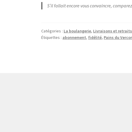
S’il fallait encore vous convaincre, compare
Catégories :
La boulangerie
,
Livraisons et retrait
Étiquettes :
abonnement
,
fidélité
,
Pains du Verco