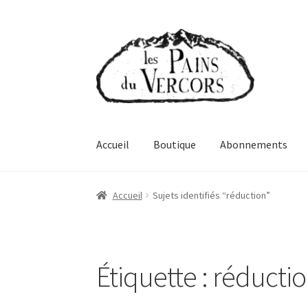
Aller
Aller
à
au
la
contenu
navigation
Accueil
Boutique
Abonnements
Accueil
Sujets identifiés “réduction”
Étiquette :
réducti