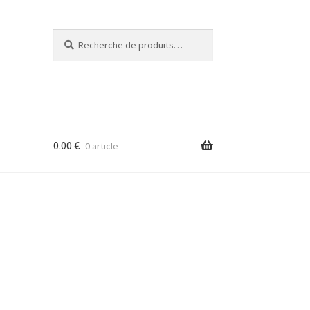
Recherche
Recherche
pour :
0.00
€
0 article