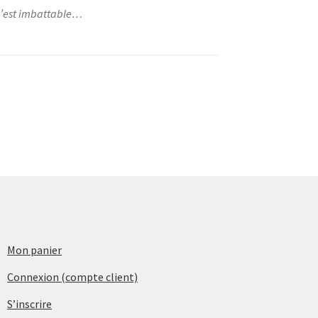
 c’est imbattable…
Mon panier
Connexion (compte client)
S’inscrire