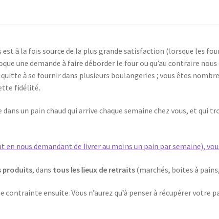
s est à la fois source de la plus grande satisfaction (lorsque les f
voque une demande à faire déborder le four ou qu’au contraire nous
n, quitte à se fournir dans plusieurs boulangeries ; vous êtes nomb
tte fidélité.
ue dans un pain chaud qui arrive chaque semaine chez vous, et qui t
t en nous demandant de livrer au moins un pain par semaine), vous
 produits
, dans
tous les lieux de retraits
(marchés, boites à pain
ne contrainte ensuite. Vous n’aurez qu’à penser à récupérer votre 