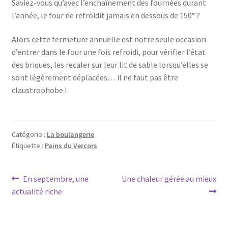
Saviez-vous qu’avec l’enchaînement des fournées durant
l’année, le four ne refroidit jamais en dessous de 150° ?
Alors cette fermeture annuelle est notre seule occasion
d’entrer dans le four une fois refroidi, pour vérifier l’état
des briques, les recaler sur leur lit de sable lorsqu’elles se
sont légèrement déplacées… il ne faut pas être
claustrophobe !
Catégorie :
La boulangerie
Étiquette :
Pains du Vercors
Navigation
Article
Article
En septembre, une
Une chaleur gérée au mieux
précédent :
suivant :
actualité riche
de
l’article