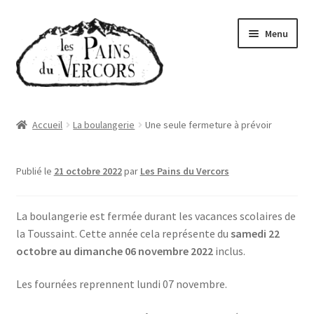
Aller
Aller
Menu
à
au
la
contenu
navigation
Accueil
Accueil
La boulangerie
Une seule fermeture à prévoir
Boutique
Publié le
21 octobre 2022
par
Les Pains du Vercors
Abonnements
La boulangerie est fermée durant les vacances scolaires de
Qui sommes-nous
la Toussaint. Cette année cela représente du
samedi 22
octobre au dimanche 06 novembre
2022
inclus.
Où trouver nos pains
Les fournées reprennent lundi 07 novembre.
Actualités