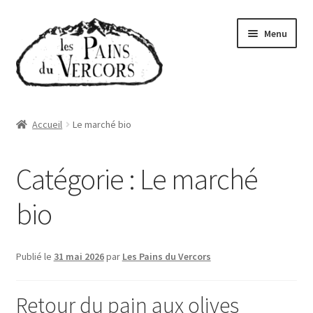
Aller
Aller
Menu
à
au
la
contenu
navigation
Accueil
Accueil
Le marché bio
Boutique
Catégorie :
Le marché
Abonnements
bio
Qui sommes-nous
Où trouver nos pains
Publié le
31 mai 2026
par
Les Pains du Vercors
Actualités
Retour du pain aux olives