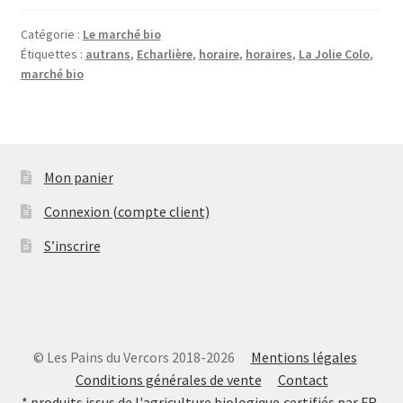
Catégorie :
Le marché bio
Étiquettes :
autrans
,
Echarlière
,
horaire
,
horaires
,
La Jolie Colo
,
marché bio
Mon panier
Connexion (compte client)
S’inscrire
© Les Pains du Vercors 2018-2026
Mentions légales
Conditions générales de vente
Contact
* produits issus de l'agriculture biologique,certifiés par FR-