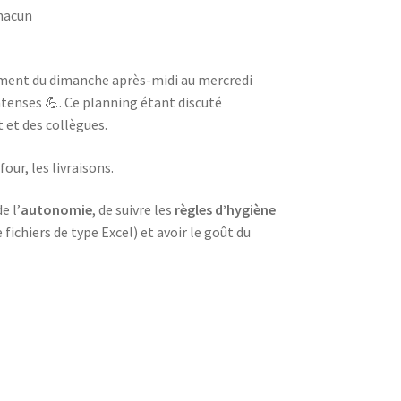
chacun
lement du dimanche après-midi au mercredi
tenses 💪. Ce planning étant discuté
t et des collègues.
our, les livraisons.
e l’
autonomie
, de suivre les
règles d’hygiène
fichiers de type Excel) et avoir le goût du