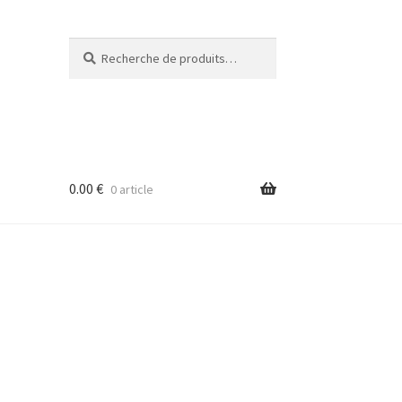
Recherche
Recherche
pour :
0.00
€
0 article