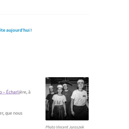
te aujourd’hui !
o – Écharli
ère, à
er, que nous
Photo Vincent Juraszek