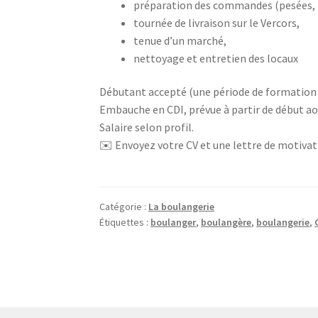
préparation des commandes (pesées, 
tournée de livraison sur le Vercors,
tenue d’un marché,
nettoyage et entretien des locaux
Débutant accepté (une période de formation 
Embauche en CDI, prévue à partir de début a
Salaire selon profil.
✉️ Envoyez votre CV et une lettre de motivati
Catégorie :
La boulangerie
Étiquettes :
boulanger
,
boulangère
,
boulangerie
,