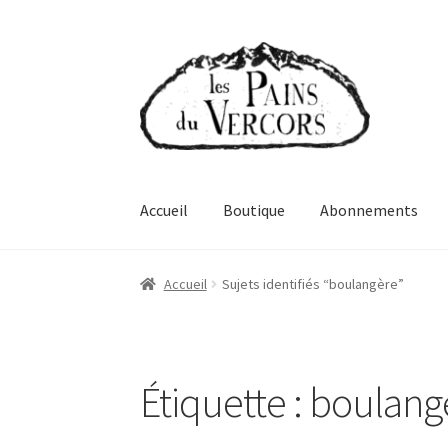
Aller
Aller
à
au
la
contenu
navigation
Accueil
Boutique
Abonnements
Accueil
Sujets identifiés “boulangère”
Étiquette :
boulang