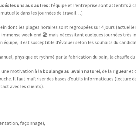
udés les uns aux autres
: l’équipe et l’entreprise sont attentifs à 
 mutuelle dans les journées de travail…).
ein dont les plages horaires sont regroupées sur 4 jours (actuel
un immense week-end 🏖 mais nécessitant quelques journées très in
 équipe, il est susceptible d’évoluer selon les souhaits du candida
manuel, physique et rythmé par la fabrication du pain, la chauffe du f
une motivation à la
boulange au levain naturel
, de la
rigueur
et d
uche. Il faut maîtriser des bases d’outils informatiques (lecture de 
act avec les clients).
mentation, façonnage),