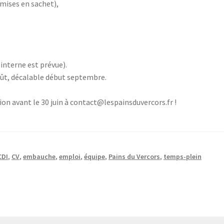
mises en sachet),
interne est prévue).
oût, décalable début septembre.
on avant le 30 juin à contact@lespainsduvercors.fr !
CDI
,
CV
,
embauche
,
emploi
,
équipe
,
Pains du Vercors
,
temps-plein