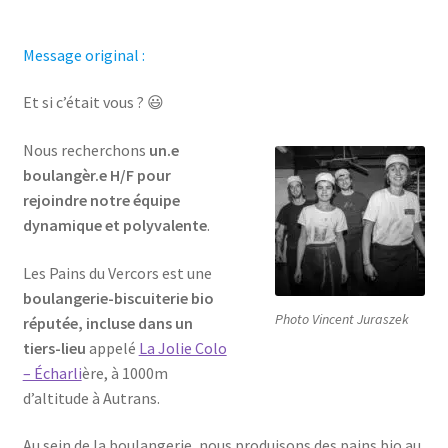
Message original :
Et si c’était vous ? 😃
Nous recherchons
un.e
boulangèr.e H/F pour
rejoindre notre équipe
dynamique et polyvalente
.
Les Pains du Vercors est une
boulangerie-biscuiterie bio
Photo Vincent Juraszek
réputée, incluse dans un
tiers-lieu
appelé
La Jolie Colo
– Écharli
ère, à 1000m
d’altitude à Autrans.
Au sein de la boulangerie, nous produisons des pains bio au