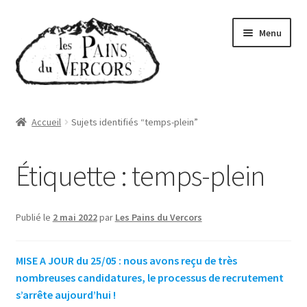
Aller
Aller
Menu
à
au
la
contenu
navigation
Accueil
Accueil
Sujets identifiés “temps-plein”
Boutique
Étiquette :
temps-plein
Abonnements
Qui sommes-nous
Publié le
2 mai 2022
par
Les Pains du Vercors
Où trouver nos pains
MISE A JOUR du 25/05 : nous avons reçu de très
nombreuses candidatures, le processus de recrutement
Actualités
s’arrête aujourd’hui !