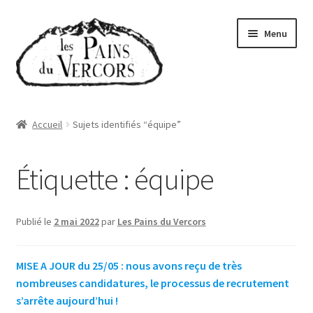
Aller
Aller
Menu
à
au
la
contenu
navigation
Accueil
Accueil
Sujets identifiés “équipe”
Boutique
Étiquette :
équipe
Abonnements
Qui sommes-nous
Publié le
2 mai 2022
par
Les Pains du Vercors
Où trouver nos pains
MISE A JOUR du 25/05 : nous avons reçu de très
nombreuses candidatures, le processus de recrutement
Actualités
s’arrête aujourd’hui !