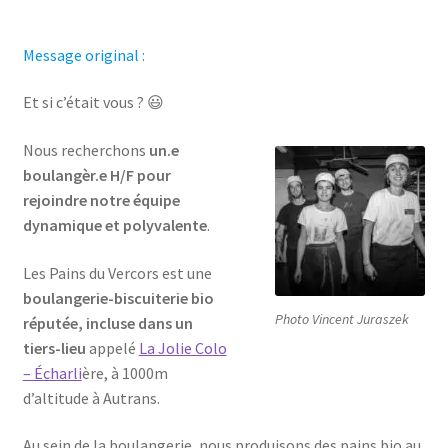
Message original :
Et si c’était vous ? 😃
Nous recherchons
un.e
boulangèr.e H/F pour
rejoindre notre équipe
dynamique et polyvalente
.
Les Pains du Vercors est une
boulangerie-biscuiterie bio
Photo Vincent Juraszek
réputée, incluse dans un
tiers-lieu
appelé
La Jolie Colo
– Écharli
ère, à 1000m
d’altitude à Autrans.
Au sein de la boulangerie, nous produisons des pains bio au