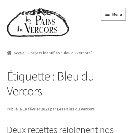
Aller
Aller
Menu
à
au
la
contenu
navigation
Accueil
Accueil
Sujets identifiés “Bleu du Vercors”
Boutique
Étiquette :
Bleu du
Abonnements
Vercors
Qui sommes-nous
Où trouver nos pains
Publié le
18 février 2021
par
Les Pains du Vercors
Actualités
Deux recettes rejoignent nos