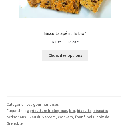
Biscuits apéritifs bio*
Plage
6.10
€
–
12.20
€
de
prix :
Choix des options
6.10 €
à
12.20 €
Catégorie :
Les gourmandises
Étiquettes :
agriculture biologique
,
bio
,
biscuits
,
biscuits
artisanaux
,
Bleu du Vercors
,
crackers
,
four à bois
,
noix de
Grenoble