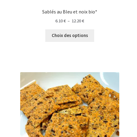
Sablés au Bleu et noix bio*
Plage
6.10
€
–
12.20
€
de
prix :
Choix des options
6.10 €
à
12.20 €